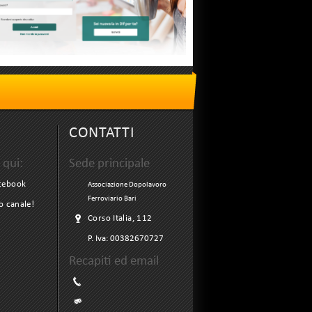
CONTATTI
 qui:
Sede principale
acebook
Associazione Dopolavoro
Ferroviario Bari
ro canale!
Corso Italia, 112
P. Iva:
00382670727
Recapiti ed email