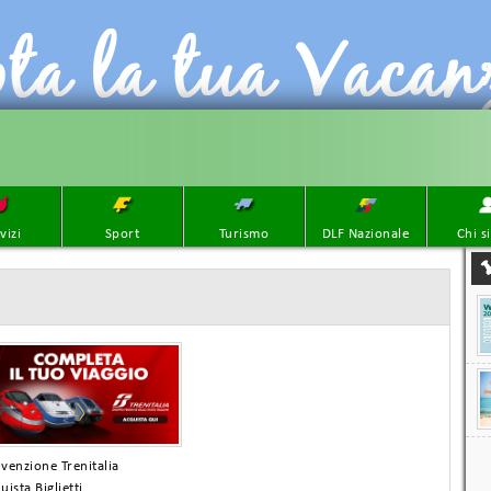
vizi
Sport
Turismo
DLF Nazionale
Chi s
venzione Trenitalia
uista Biglietti