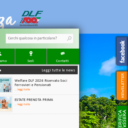
Torna indietro Progetto Scuola
Ferrovia - Stop al Vandalismo
Guarda il Video
...leggi tutto
Porposte Estate 2026
...leggi tutto
Convenzione HDI richiedi un
peventivo Gratuito
...leggi tutto
iamo
Sedi
Contatti
Ieri e oggi ricordi di un cittadino-
ferroviere
Leggi tutte le news
...leggi tutto
Welfare DLF 2026 Riservato Soci
Ferrovieri e Pensionati
...leggi tutto
ESTATE PRENOTA PRIMA
...leggi tutto