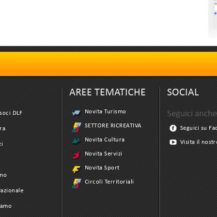
AREE TEMATICHE
SOCIAL
Novita Turismo
Seguici anche
soci DLF
SETTORE RICREATIVA
Seguici su F
ra
Novita Cultura
Visita il nost
zi
Novita Servizi
t
Novita Sport
smo
Circoli Territoriali
azionale
iamo