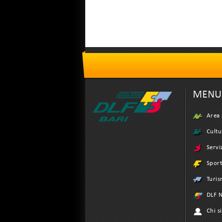
MENU
Area 
Cultu
Servi
Spor
Turi
DLF N
Chi s